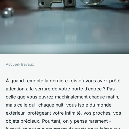
Accueil
›
Travaux
TRAVAUX
Serrurier professionnel en
À quand remonte la dernière fois où vous avez prêté
attention à la serrure de votre porte d’entrée ? Pas
Belgique : services et
celle que vous ouvrez machinalement chaque matin,
dépannage rapide
mais celle qui, chaque nuit, vous isole du monde
extérieur, protégeant votre intimité, vos proches, vos
Auberte
•
24/03/2026 14:53
•
9 min de lecture
objets précieux. Pourtant, on y pense rarement -