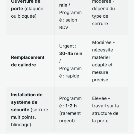
Ouverture de
modérée -
min
/
porte
(claquée
dépend du
Programm
ou bloquée)
type de
é : selon
serrure
RDV
Modérée -
Urgent :
nécessite
30-45 min
Remplacement
matériel
/
de cylindre
adapté et
Programm
mesure
é : rapide
précise
Installation de
Programm
Élevée -
système de
é :
1-2 h
travail sur la
sécurité
(serrure
(rarement
structure de
multipoints,
urgent)
la porte
blindage)