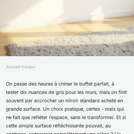
Accueil
›
Travaux
TRAVAUX
Transformez votre espace avec
On passe des heures à chiner le buffet parfait, à
tester dix nuances de gris pour les murs, mais on finit
un miroir sur mesure en
souvent par accrocher un miroir standard acheté en
belgique
grande surface. Un choix pratique, certes - mais qui
ne fait que refléter l’espace, sans le transformer. Et si
Auberte
•
02/05/2026 10:51
•
9 min de lecture
cette simple surface réfléchissante pouvait, au