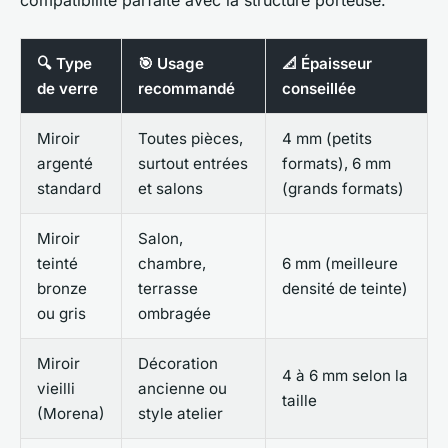
compatibilité parfaite avec la structure porteuse.
🔍 Type
🎯 Usage
📐 Épaisseur
de verre
recommandé
conseillée
Miroir
Toutes pièces,
4 mm (petits
argenté
surtout entrées
formats), 6 mm
standard
et salons
(grands formats)
Miroir
Salon,
teinté
chambre,
6 mm (meilleure
bronze
terrasse
densité de teinte)
ou gris
ombragée
Miroir
Décoration
4 à 6 mm selon la
vieilli
ancienne ou
taille
(Morena)
style atelier