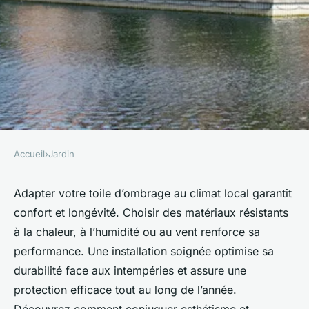
Accueil
›
Jardin
JARDIN
Toile ombrage : adaptez votre
Adapter votre toile d’ombrage au climat local garantit
confort et longévité. Choisir des matériaux résistants
espace au climat local
à la chaleur, à l’humidité ou au vent renforce sa
performance. Une installation soignée optimise sa
Emy
•
18 octobre 2025
•
4 min de lecture
durabilité face aux intempéries et assure une
protection efficace tout au long de l’année.