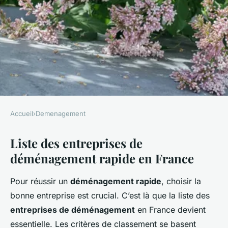
Accueil
›
Demenagement
DEMENAGEMENT
Liste des entreprises de
Le top 10 des entreprises de
déménagement rapide en France
déménagement rapide en
France
Pour réussir un
déménagement rapide
, choisir la
bonne entreprise est crucial. C’est là que la liste des
Emy
•
1 mars 2025
•
4 min de lecture
entreprises de déménagement
en France devient
essentielle. Les critères de classement se basent